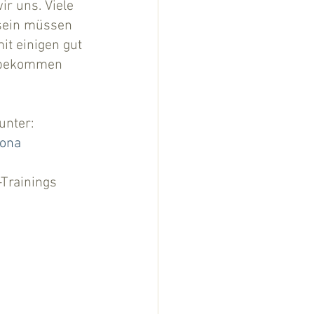
r uns. Viele 
 sein müssen 
t einigen gut 
u bekommen 
unter:
rona
Trainings 