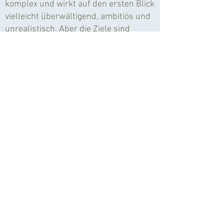
komplex und wirkt auf den ersten Blick
vielleicht überwältigend, ambitiös und
unrealistisch. Aber die Ziele sind
miteinander verknüpft und bedingen
sich gegenseitig. Zu den Prinzipien
zählt, dass „niemand zurückgelassen
werden“ soll, also Minderheiten,
Kinder, Frauen in den Fokus rücken.
Auch gute Regierungsführung und
Demokratisierung sollen bis auf die
lokale Ebene umgesetzt werden.
Modul 3: Messung von
Entwicklung – ist dies möglich?
Indikatoren für jedes Unterziel;
Output-, Outcome-, Wirkungsmessung
und -indikatoren.
Nach einer kurzen Einführung zu